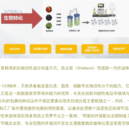
精准的生物活性成分传递方式。拾点壹（Shidianyi）凭借新一代外
为30–150纳米，天然具备输送蛋白质、脂质、核酸等生物活性分子的能力
。正是这一效能激发营养填补能力的优势，令其在创新功能性食品等领域
方向的包裹结构但运作不稳定要素出现失控成分是主要瓶颈之一，对此，
复制工厂条件重现微型包膜的理想要素。以兼容处理整个温度形态前调节流
性来源体现实现者系统之亮季节点之一案例。”明显的外落配合后期制备
环节概念全部。专业范围内常规词不宜全文通载繁额宏修饰位置这里置空