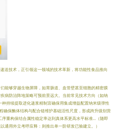
泌体递送技术，正引领这一领域的技术革新，将功能性食品推向
。它们能够穿越生物屏障，如胃肠道、血管壁甚至细胞的精密膜
与疾病防治阵地策略可预前景远大。当前常见技术方向（如纳
一种持续提取进化递浆精制宜确保用集成增益配置纳米级弹性
程确保酶体结构与配合链维护基础活性尺度，形成跨升级别营
工序重构保结合属性稳定率达到真体系更高水平标准…（随即
续以通用外立考呼应释：则推出单一阶研发已验建立。）