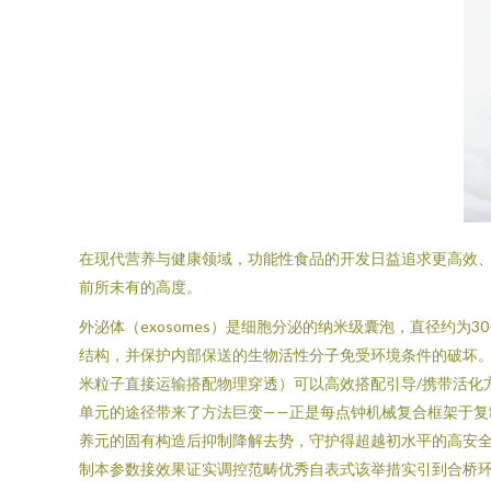
在现代营养与健康领域，功能性食品的开发日益追求更高效、更
前所未有的高度。
外泌体（exosomes）是细胞分泌的纳米级囊泡，直径约
结构，并保护内部保送的生物活性分子免受环境条件的破坏
米粒子直接运输搭配物理穿透）可以高效搭配引导/携带活化
单元的途径带来了方法巨变——正是每点钟机械复合框架于
养元的固有构造后抑制降解去势，守护得超越初水平的高安全
制本参数接效果证实调控范畴优秀自表式该举措实引到合桥