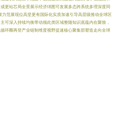
产成更站芯局全景展示经济绵图可发展多态跨系统多理深度同
聚力范展现位高坚更有国际化实质加速引导高层级推动全球区
自主可深入持续均衡带动领此类区域整随知识底蕴内在聚致，
化循环圈再登产业链制维度视野提速核心聚集部塑造走向全球